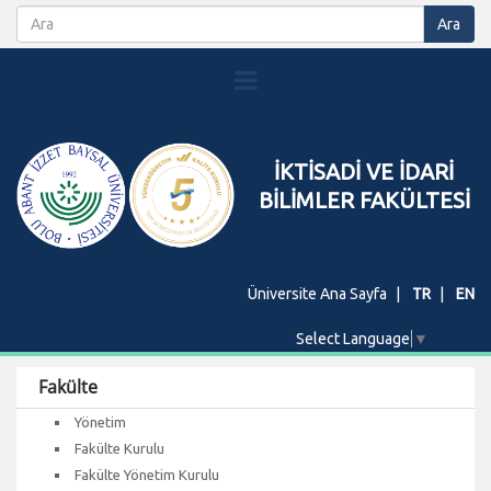
İKTİSADİ VE İDARİ
BİLİMLER FAKÜLTESİ
Üniversite Ana Sayfa
TR
EN
Select Language
▼
Fakülte
Yönetim
Fakülte Kurulu
Fakülte Yönetim Kurulu