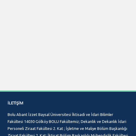
İLETIŞIM
Bolu Abant İzzet Baysal Üniversitesi İktisadi ve İdari Bilimler
Fakültesi 14030 Gölköy BOLU Fakültemiz; Dekanlık ve Dekanlık İdari
Personeli Ziraat Fakültesi 2. Kat ; İşletme ve Maliye Bölüm Başkanlığı
Ziraat Fakültesi 2. Kat; İktisat Bölüm Başkanlığı Mühendislik Fakültesi