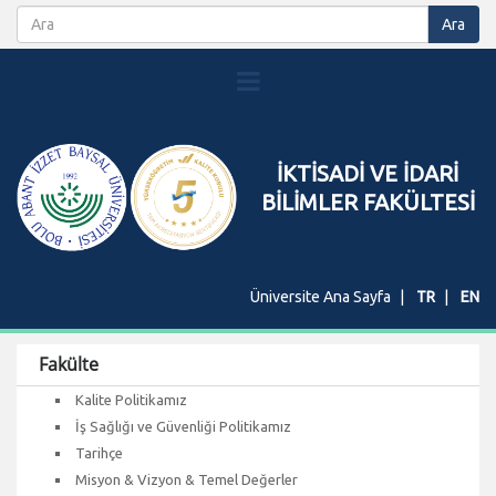
İKTİSADİ VE İDARİ
BİLİMLER FAKÜLTESİ
Üniversite Ana Sayfa
TR
EN
Fakülte
Kalite Politikamız
İş Sağlığı ve Güvenliği Politikamız
Tarihçe
Misyon & Vizyon & Temel Değerler