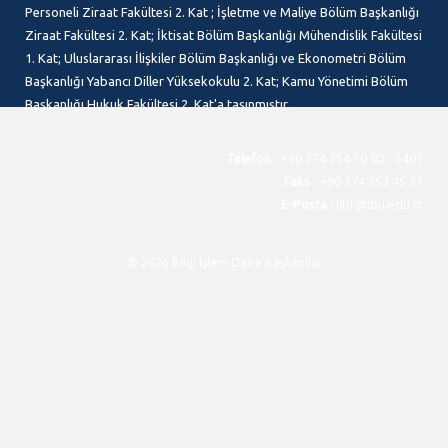
Personeli Ziraat Fakültesi 2. Kat ; İşletme ve Maliye Bölüm Başkanlığı
Ziraat Fakültesi 2. Kat; İktisat Bölüm Başkanlığı Mühendislik Fakültesi
1. Kat; Uluslararası İlişkiler Bölüm Başkanlığı ve Ekonometri Bölüm
Başkanlığı Yabancı Diller Yüksekokulu 2. Kat; Kamu Yönetimi Bölüm
Başkanlığı Hukuk Fakültesi 2. Kat'a taşınmıştır.
Telefon :
+90 374 254 10 00 - 5401
Faks :
+90 374 253 45 21
E-Posta :
iibf@ibu.edu.tr
© 2026 Bilgi İşlem Daire Başkanlığı