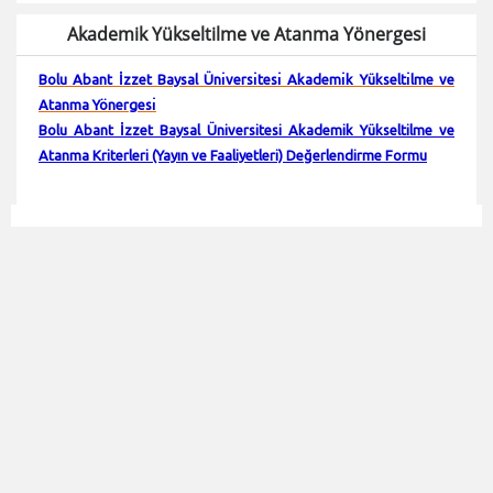
Akademik Yükseltilme ve Atanma Yönergesi
Bolu Abant İzzet Baysal Ünı̇versı̇tesı̇ Akademı̇k Yükseltı̇lme ve
Atanma Yönergesı̇
Bolu Abant İzzet Baysal Üniversitesi Akademik Yükseltilme ve
Atanma Kriterleri (Yayın ve Faaliyetleri) Değerlendirme Formu