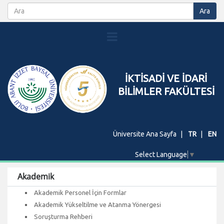
İKTİSADİ VE İDARİ
BİLİMLER FAKÜLTESİ
Üniversite Ana Sayfa
TR
EN
Select Language
▼
Akademik
Akademik Personel İçin Formlar
Akademik Yükseltilme ve Atanma Yönergesi
Soruşturma Rehberi