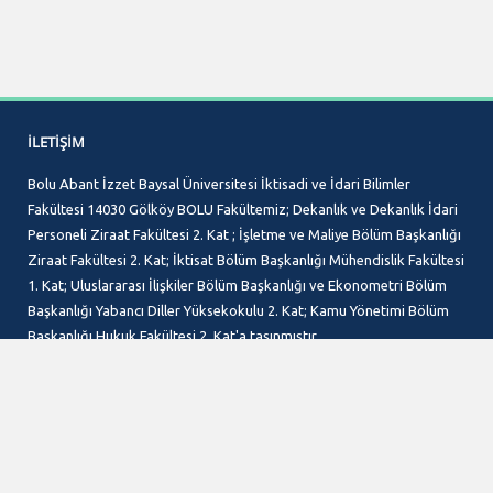
İLETIŞIM
Bolu Abant İzzet Baysal Üniversitesi İktisadi ve İdari Bilimler
Fakültesi 14030 Gölköy BOLU Fakültemiz; Dekanlık ve Dekanlık İdari
Personeli Ziraat Fakültesi 2. Kat ; İşletme ve Maliye Bölüm Başkanlığı
Ziraat Fakültesi 2. Kat; İktisat Bölüm Başkanlığı Mühendislik Fakültesi
1. Kat; Uluslararası İlişkiler Bölüm Başkanlığı ve Ekonometri Bölüm
Başkanlığı Yabancı Diller Yüksekokulu 2. Kat; Kamu Yönetimi Bölüm
Başkanlığı Hukuk Fakültesi 2. Kat'a taşınmıştır.
Telefon :
+90 374 254 10 00 - 5401
Faks :
+90 374 253 45 21
E-Posta :
iibf@ibu.edu.tr